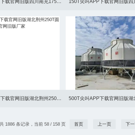
175T尖叫APP下载官网旧版四川南充175T圆形尖叫APP下载官网旧版厂家
250T尖叫APP下载官网旧版湖北荆州250T圆形尖叫APP下载官网旧版厂家
共 1886 条记录，当前 58 / 158 页
首页
上一页
下一