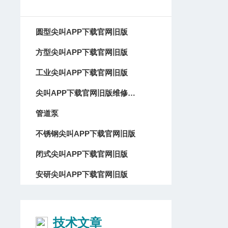
圆型尖叫APP下载官网旧版
方型尖叫APP下载官网旧版
工业尖叫APP下载官网旧版
尖叫APP下载官网旧版维修配件
管道泵
不锈钢尖叫APP下载官网旧版
闭式尖叫APP下载官网旧版
安研尖叫APP下载官网旧版
技术文章