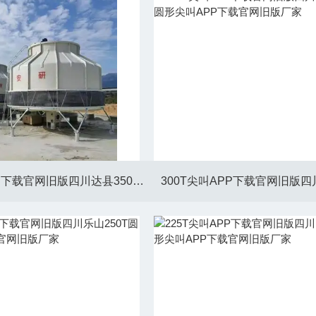
350T尖叫APP下载官网旧版四川达县350T圆形尖叫APP下载官网旧版厂家