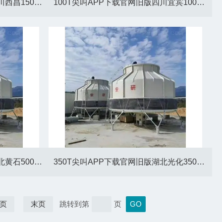
150T尖叫APP下载官网旧版四川西昌150T圆形尖叫APP下载官网旧版厂家
100T尖叫APP下载官网旧版四川宜宾100T圆形尖叫APP下载官网旧版厂家
500T尖叫APP下载官网旧版湖北黄石500T圆形尖叫APP下载官网旧版厂家
350T尖叫APP下载官网旧版湖北光化350T圆形尖叫APP下载官网旧版厂家
页
末页
跳转到第
页