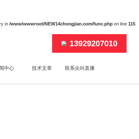
ry in
/www/wwwroot/NEW14chongjian.com/func.php
on line
115
13929207010
闻中心
技术文章
联系尖叫直播