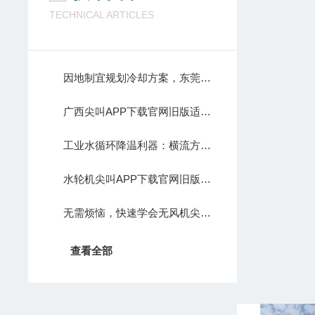
TECHNICAL ARTICLES
因地制宜规划冷却方案，东莞凉水塔厂家适配珠三角多样生产需求
广西尖叫APP下载官网旧版适配地域气候的设计优化与产业落地应用
工业水循环降温利器：横流方形尖叫APP下载官网旧版的实用优势与普及价值
水轮机尖叫APP下载官网旧版：循环水系统的“绿色动能引擎”
无需烦恼，快速学会无风机尖叫APP下载官网旧版的正确安装
查看全部