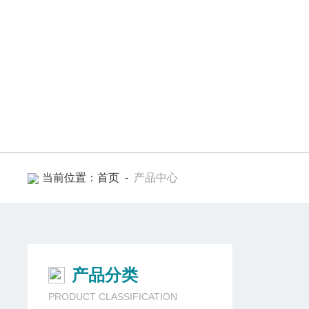
产品中心
PRODUCT CENTER
当前位置：
首页
-
产品中心
产品分类
PRODUCT CLASSIFICATION