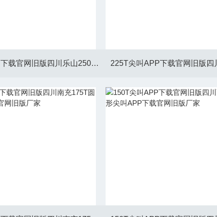
250T尖叫APP下载官网旧版四川乐山250T圆形尖叫APP下载官网旧版厂家