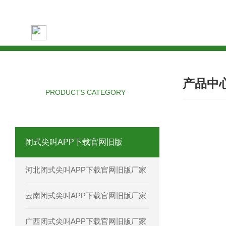
关键词：
80T尖叫APP下载官网旧版南昌80T
家
产品中
60T尖叫APP下载官网旧版江西60T
PRODUCTS CATEGORY
产品分类
家
50T尖叫APP下载官网旧版江西50T
闭式尖叫APP下载官网旧版
家
河北闭式尖叫APP下载官网旧版厂家
LXT-150T尖叫APP下载官网旧版15
云南闭式尖叫APP下载官网旧版厂家
LXT-100T尖叫APP下载官网旧版10
广西闭式尖叫APP下载官网旧版厂家