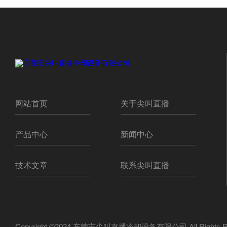
旧版厂家
400T尖叫APP下载官网旧版广东400
版厂家生产直销
350T尖叫APP下载官网旧版广东清远3
网站首页
关于尖叫直播
网旧版厂家
产品中心
新闻中心
LXR-200L/SB广东惠州泡沫厂用20
LXR-250T广东广州250T横流方形尖
技术文章
联系尖叫直播
150T尖叫APP下载官网旧版四川成都购
官网旧版厂家报价
Copyright ©2024 东莞市尖叫直播冷却设备有限公司 All Rights Re