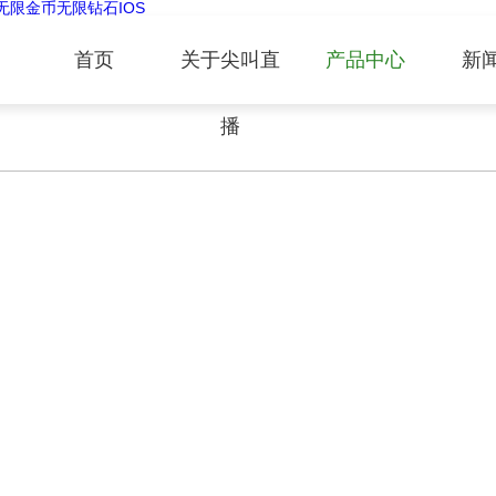
无限金币无限钻石IOS
首页
关于尖叫直
产品中心
新
播