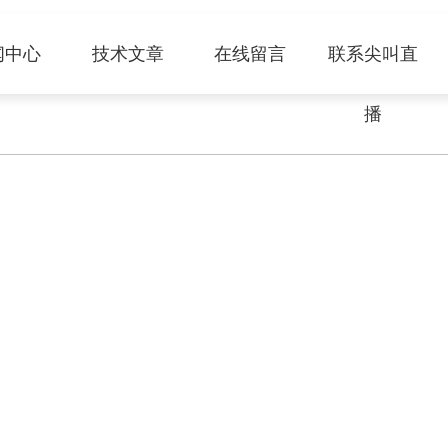
闻中心
技术文章
在线留言
联系尖叫直
播