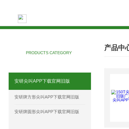
关键词：
200T尖叫APP下载官网旧版广东圆形
胶片报价
产品中
150T尖叫APP下载官网旧版广东圆形
PRODUCTS CATEGORY
产品分类
购买维修
200T尖叫APP下载官网旧版广东圆形
安研尖叫APP下载官网旧版
（冷却水塔转头）
安研牌方形尖叫APP下载官网旧版
400T尖叫APP下载官网旧版广东玻璃
安研牌圆形尖叫APP下载官网旧版
（冷却水塔电机）