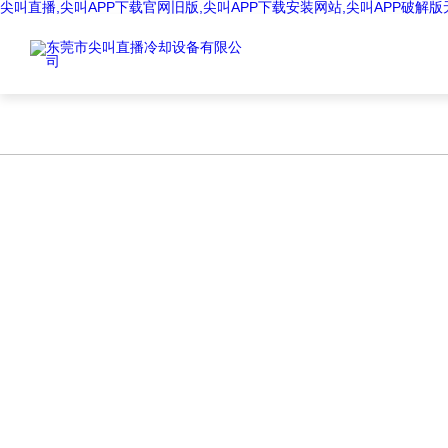
尖叫直播,尖叫APP下载官网旧版,尖叫APP下载安装网站,尖叫APP破解版