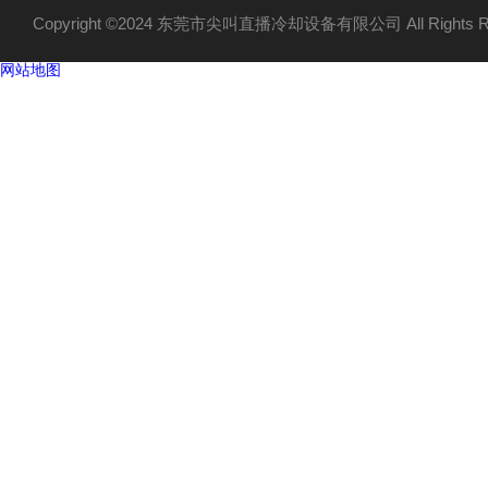
Copyright ©2024 东莞市尖叫直播冷却设备有限公司 All Rights R
网站地图