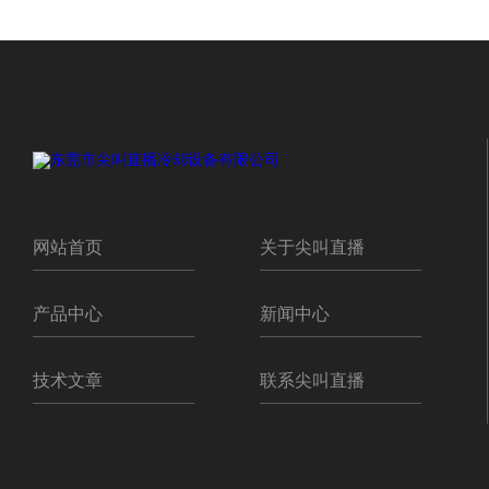
网站首页
关于尖叫直播
产品中心
新闻中心
技术文章
联系尖叫直播