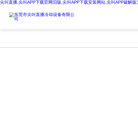
尖叫直播,尖叫APP下载官网旧版,尖叫APP下载安装网站,尖叫APP破解版