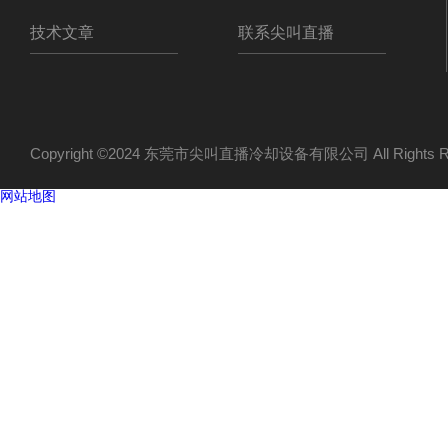
技术文章
联系尖叫直播
Copyright ©2024 东莞市尖叫直播冷却设备有限公司 All Rights Res
网站地图