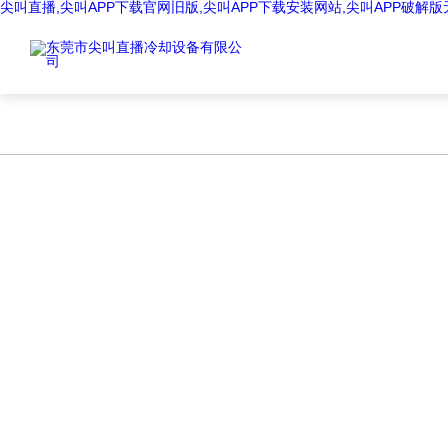
尖叫直播,尖叫APP下载官网旧版,尖叫APP下载安装网站,尖叫APP破解版