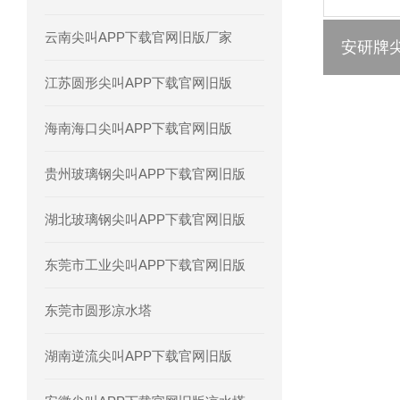
500T尖叫APP下载官网旧版广东尖叫
云南尖叫APP下载官网旧版厂家
合金风扇）
江苏圆形尖叫APP下载官网旧版
300T尖叫APP下载官网旧版广东横流
海南海口尖叫APP下载官网旧版
（胶片厂家报价）
贵州玻璃钢尖叫APP下载官网旧版
175T尖叫APP下载官网旧版广州175
湖北玻璃钢尖叫APP下载官网旧版
厂家
东莞市工业尖叫APP下载官网旧版
150T尖叫APP下载官网旧版广东150
东莞市圆形凉水塔
厂家
湖南逆流尖叫APP下载官网旧版
225T尖叫APP下载官网旧版广东江门2