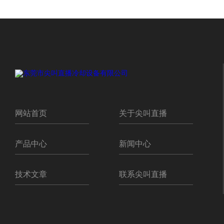
网站首页
关于尖叫直播
产品中心
新闻中心
技术文章
联系尖叫直播