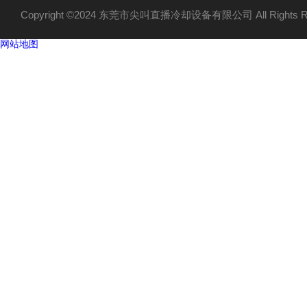
Copyright ©2024 东莞市尖叫直播冷却设备有限公司 All Rights R
网站地图