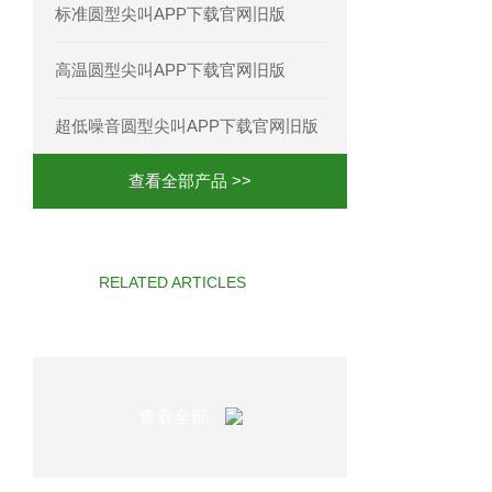
标准圆型尖叫APP下载官网旧版
100T尖叫APP下载官网旧版成都100
高温圆型尖叫APP下载官网旧版
直销
超低噪音圆型尖叫APP下载官网旧版
225T尖叫APP下载官网旧版广东云浮2
查看全部产品 >>
厂家
RELATED ARTICLES
相关文章
查看全部