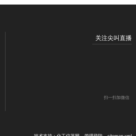
关注尖叫直播
扫一扫加微信
技术支持：
化工仪器网
管理登陆
sitemap.xml