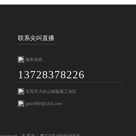
00T圆形尖叫APP下载官网旧版
75T圆形尖叫APP下载官网旧版
联系尖叫直播
服务热线
50T圆形尖叫APP下载官网旧版
13728378226
东莞市大岭山镇杨屋工业区
25T玻璃钢圆形尖叫APP下载官
gdzr888@163.com
eserved 备案号：
粤ICP备66591905号