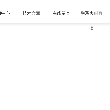
闻中心
技术文章
在线留言
联系尖叫直
播