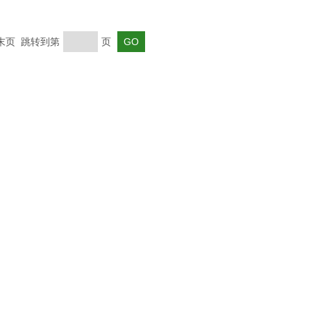
页 末页 跳转到第
页