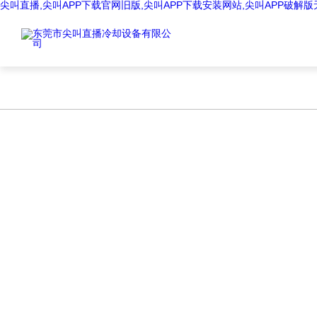
尖叫直播,尖叫APP下载官网旧版,尖叫APP下载安装网站,尖叫APP破解版