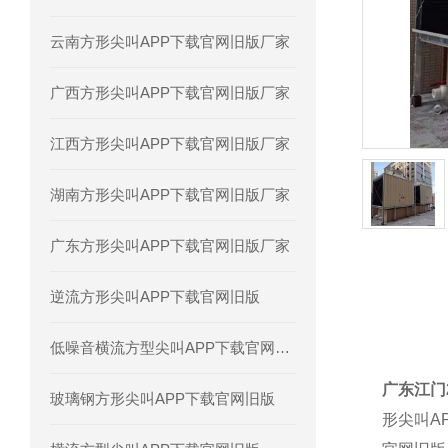
500T尖叫APP下载官网旧版广东尖叫
云南方形尖叫APP下载官网旧版厂家
合金风扇）
广西方形尖叫APP下载官网旧版厂家
300T尖叫APP下载官网旧版广东横流
江西方形尖叫APP下载官网旧版厂家
（胶片厂家报价）
湖南方形尖叫APP下载官网旧版厂家
175T尖叫APP下载官网旧版广州175
广东方形尖叫APP下载官网旧版厂家
厂家
逆流方形尖叫APP下载官网旧版
150T尖叫APP下载官网旧版广东150
产品详
低噪音横流方型尖叫APP下载官网旧版
厂家
广东江门
玻璃钢方形尖叫APP下载官网旧版
225T尖叫APP下载官网旧版广东江门2
形尖叫AP