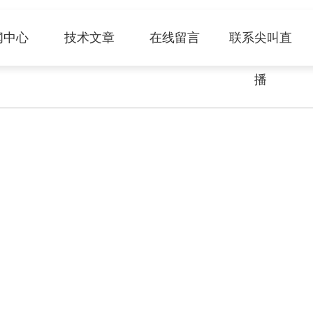
闻中心
技术文章
在线留言
联系尖叫直
播