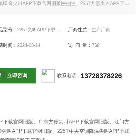
低噪音尖叫APP下载官网旧版、225T方形尖叫APP下载
网旧版、225T中央空调降温尖叫APP下载官网旧版、
价直销方形尖叫APP下载官网旧版、安研牌方形尖叫
型号：
225T尖叫APP下载官网旧版
厂商性质：
生产厂家
PP下载官网旧版工厂直销。
时间：
2024-08-14
访 问 量：
768
13728378226
立即咨询
联系电话：
PP下载官网旧版、广东方形尖叫APP下载官网旧版、江门方
方形尖叫APP下载官网旧版、225T中央空调降温尖叫APP下载