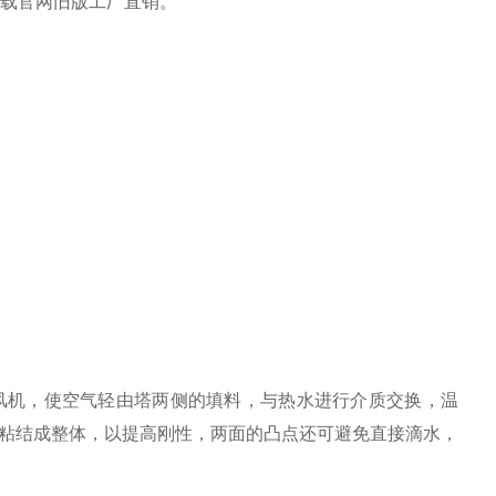
载官网旧版工厂直销。
，使空气轻由塔两侧的填料，与热水进行介质交换，温
结成整体，以提高刚性，两面的凸点还可避免直接滴水，