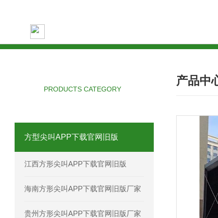
关键词：
200T尖叫APP下载官网旧版广东圆形
胶片报价
产品中
150T尖叫APP下载官网旧版广东圆形
PRODUCTS CATEGORY
产品分类
购买维修
200T尖叫APP下载官网旧版广东圆形
方型尖叫APP下载官网旧版
（冷却水塔转头）
江西方形尖叫APP下载官网旧版
400T尖叫APP下载官网旧版广东玻璃
海南方形尖叫APP下载官网旧版厂家
（冷却水塔电机）
贵州方形尖叫APP下载官网旧版厂家