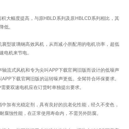
大幅度提高，与原HBLD系列及原HBLCD系列相比，其
低。
玻璃钢高效风机，从而减小所配用的电机功率，超低
电机来节电。
声轴流式风机和专为尖叫APP下载官网旧版而设计的低噪声
APP下载官网旧版的运转噪声更低。全髯符合环保要求。
，用户需要双速电机应在订货时单独提出要求。
有光稳定剂，具有良好的抗老化性能，经久不变色，
蚀性能，在正常使用寿命内，不需另外防腐。