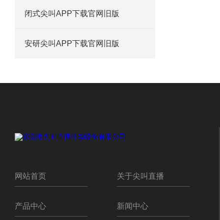
闭式尖叫APP下载官网旧版
安研尖叫APP下载官网旧版
网站首页
关于尖叫直播
产品中心
新闻中心