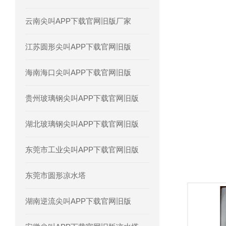
500T尖叫APP下载官网旧版广东尖叫
云南尖叫APP下载官网旧版厂家
合金风扇）
江苏圆形尖叫APP下载官网旧版
300T尖叫APP下载官网旧版广东横流
海南海口尖叫APP下载官网旧版
（胶片厂家报价）
贵州玻璃钢尖叫APP下载官网旧版
175T尖叫APP下载官网旧版广州175
湖北玻璃钢尖叫APP下载官网旧版
厂家
东莞市工业尖叫APP下载官网旧版
150T尖叫APP下载官网旧版广东150
东莞市圆形凉水塔
厂家
湖南逆流尖叫APP下载官网旧版
225T尖叫APP下载官网旧版广东江门2