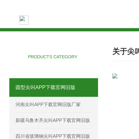
关键词：
200T尖叫APP下载官网旧版广东圆形
胶片报价
关于尖
150T尖叫APP下载官网旧版广东圆形
PRODUCTS CATEGORY
产品分类
购买维修
200T尖叫APP下载官网旧版广东圆形
圆型尖叫APP下载官网旧版
（冷却水塔转头）
河南尖叫APP下载官网旧版厂家
400T尖叫APP下载官网旧版广东玻璃
新疆乌鲁木齐尖叫APP下载官网旧版
（冷却水塔电机）
四川省玻璃钢尖叫APP下载官网旧版