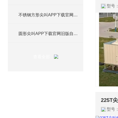
型号
不锈钢方形尖叫APP下载官网旧版是由以下几大部分组成
圆形尖叫APP下载官网旧版自身拥有怎样的特点呢？
查看全部
型号