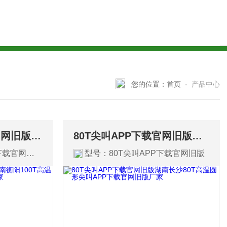
您的位置：
首页
-
产品中心
100T尖叫APP下载官网旧版湖南衡阳100T高温圆形尖叫APP下载官网旧版厂家
80T尖叫APP下载官网旧版湖南长沙80T高温圆形尖叫APP下载官网旧版厂家
下载官网旧版
型号：80T尖叫APP下载官网旧版