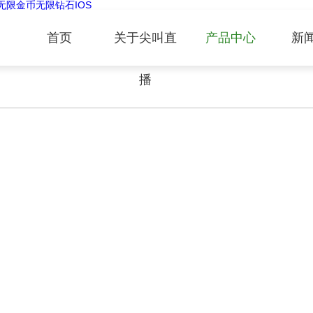
无限金币无限钻石IOS
首页
关于尖叫直
产品中心
新
播