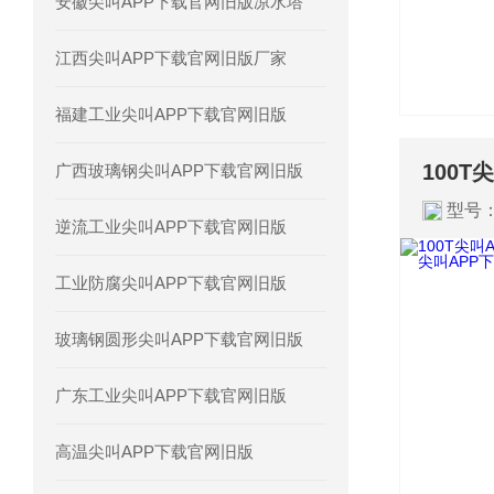
安徽尖叫APP下载官网旧版凉水塔
125T尖叫APP下载官网旧版广东云浮1
江西尖叫APP下载官网旧版厂家
旧版厂家
福建工业尖叫APP下载官网旧版
350T尖叫APP下载官网旧版韶关350
广西玻璃钢尖叫APP下载官网旧版
125T尖叫APP下载官网旧版广东高温
型号
逆流工业尖叫APP下载官网旧版
厂家
工业防腐尖叫APP下载官网旧版
玻璃钢圆形尖叫APP下载官网旧版
广东工业尖叫APP下载官网旧版
高温尖叫APP下载官网旧版