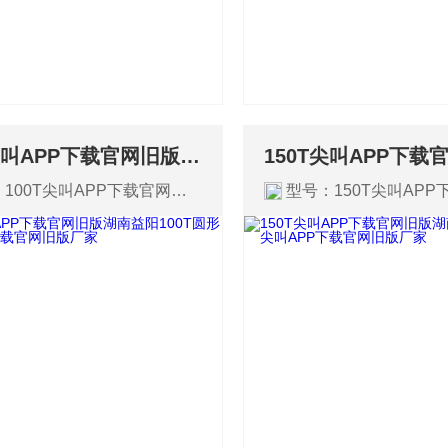
25T逆流圆形尖叫APP下载官网
T圆形冷却水塔厂家
100T尖叫APP下载官网旧版湖南益阳100T圆形尖叫APP下载官网旧版厂家
圆形尖叫APP下载官网旧版填料
：100T尖叫APP下载官网旧版
型号：150T尖叫APP