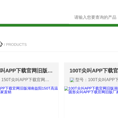
高温圆形尖叫APP下载官网旧版厂
心
高温圆形尖叫APP下载官网旧版厂
/ PRODUCTS
高温圆形尖叫APP下载官网旧版厂
150T尖叫APP下载官网旧版湖南益阳150T高温冷却水塔厂家直销
：150T尖叫APP下载官网旧版
型号：100T尖叫APP
0T圆型尖叫APP下载官网旧版
0T玻璃钢圆型尖叫APP下载官网旧