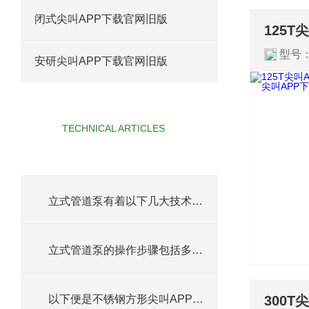
闭式尖叫APP下载官网旧版
型号
安研尖叫APP下载官网旧版
TECHNICAL ARTICLES
技术文章
立式管道泵有着以下几大技术特点
立式管道泵的操作步骤包括多个环节
以下便是不锈钢方形尖叫APP下载官网旧版的主要特点所在！