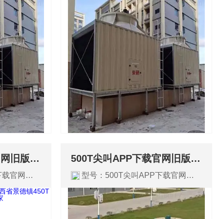
450T尖叫APP下载官网旧版江西省景德镇450T方形尖叫APP下载官网旧版厂家
500T尖叫APP下载官网旧版江西九江500T方形尖叫APP下载官网旧版厂家
下载官网旧版
型号：500T尖叫APP下载官网旧版