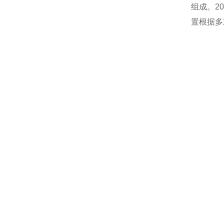
组成。
置根据多次实