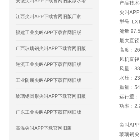
安徽尖叫APP下载官网旧版凉水塔
产品技术参
厂家
尖叫AP
江西尖叫APP下载官网旧版厂家
80T尖叫APP下载官网旧版昆明耐高
型号: LXT
流量:97.
福建工业尖叫APP下载官网旧版
175T尖叫APP下载官网旧版云南曲靖
最大直径
广西玻璃钢尖叫APP下载官网旧版
高度：2
150T尖叫APP下载官网旧版云南保山
风机直径:
逆流工业尖叫APP下载官网旧版
厂家
风量：
水压：2
工业防腐尖叫APP下载官网旧版
125T尖叫APP下载官网旧版云南丽江
重量：
玻璃钢圆形尖叫APP下载官网旧版
运行重
版厂家
功率：2
广东工业尖叫APP下载官网旧版
80T尖叫APP下载官网旧版云南临沧耐
尖叫AP
高温尖叫APP下载官网旧版
厂家
玻璃钢尖