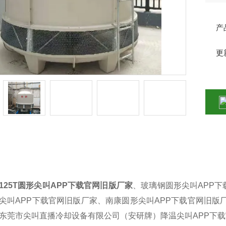
横流方形尖叫APP下载官网旧版
销
产品
尖
更
低噪音方形尖叫APP下载官网旧
横流方形尖叫APP下载官网旧版
情
横流方形尖叫APP下载官网旧版
125T圆形尖叫APP下载官网旧版厂家
、玻璃钢圆形尖叫APP
叫APP下载官网旧版厂家、南康圆形尖叫APP下载官网旧版厂家
横流方形尖叫APP下载官网旧版
。东莞市尖叫直播冷却设备有限公司（安研牌）降温尖叫APP下载