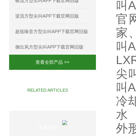
横流方型尖叫APP下载官网旧版
叫
125T尖叫APP下载官网旧版江西抚州1
官
逆流方型尖叫APP下载官网旧版
厂家报价
家
超低噪音方型尖叫APP下载官网旧版
225T尖叫APP下载官网旧版江西景德
叫A
侧出风方型尖叫APP下载官网旧版
旧版厂家
LX
查看全部产品 >>
250T尖叫APP下载官网旧版江西九江
尖
厂家
叫
RELATED ARTICLES
175T尖叫APP下载官网旧版江西吉安
冷却水
相关文章
水 压
厂家
外形
查看全部
200T尖叫APP下载官网旧版江西赣州