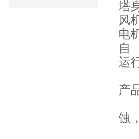
塔身
网旧版厂家
风机
80T尖叫APP下载官网旧版江西上饶经
电机
官网旧版厂价直销
自 
125T尖叫APP下载官网旧版江西上饶玉
运行重
网旧版厂家
产品
（1
蚀
（2